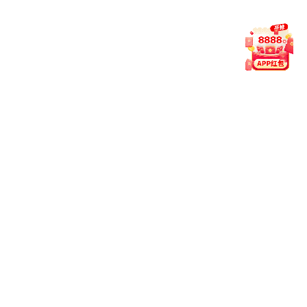
相信未来会有更多振奋人心的新故事、新传奇被书写。对于
喜爱足球的人来说，这无疑是一个充满机遇与期待时代。
总结：
通过对美职联第13轮最佳阵容及其相关内容进行深入分析，
我们可以看到，无论是梅西还是其他优秀球员，都在用实际
行动诠释何为职业精神和团队协作。这不仅增强了赛事观赏
性，也推动着整个联盟朝着更高标准迈进。
未来，美职联必将在全球范围内继续扩大影响力，而我们也
期待看到更多激动人心、充满传奇色彩的新篇章不断谱写。
在这条路上，每一位足球人的努力都是不可或缺的一部分，
共同缔造属于这个时代的不朽记忆。
分享到：