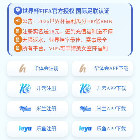
下载APP
美职联第13轮最佳阵容揭晓梅西领衔众
星闪耀赛场
2026-06-12 00:24
阅读 41 次