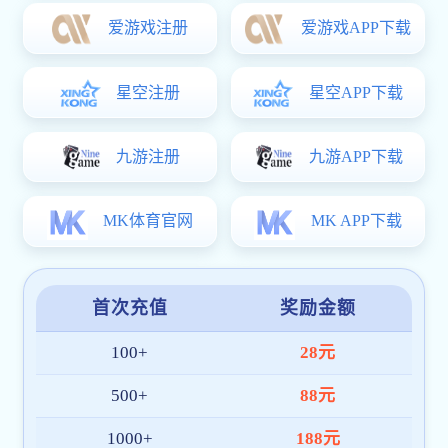
与第三方技术支持商（如推送、云服务）合作时
法律法规要求或监管部门依法调取
五、信息保护措施
平台采用多重防护机制确保贝博app体育官方网站BANDAO(中
国)服务中您的数据安全，包括但不限于：
HTTPS 加密传输
权限分级与访问控制
系统审计与异常行为识别
六、用户权利
您拥有以下数据权利：
访问、更正、删除个人信息
申请注销账户或停止使用服务
关闭授权功能如位置服务或通知