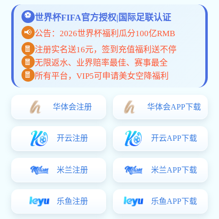
注册信息：如手机号、昵称、头像等基础资料
设备信息：操作系统、浏览器、分辨率、唯一标识等
行为记录：包括访问路径、停留时间、偏好设置等
位置信息：在获得授权后采集
三、信息使用目的
收集到的信息将用于：
为您提供定制化内容与互动体验
保障账号和数据安全
进行数据分析与服务优化
在授权基础上提供通知推送服务
四、第三方共享与信息披露
我们承诺不会随意出售用户信息，仅在以下情况下共享：
经您明确授权的合作服务