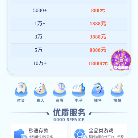
七、未成年人保护
我们不会面向 14 周岁以下用户提供注册服务。如发现未成年人
信息，我们将及时删除。如您是监护人可与我们联系处理。
八、隐私政策的更新
当本政策有重大调整时，我们将通过平台公告、推送等方式提前
告知。
九、联系我们
如有任何隐私相关的问题，请发送邮件至：
support@masincontro.com