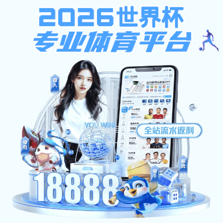
注册入口
贝博官网首页
· 体育观看更
便捷
连接你的赛事视野，打造球迷专属的数字主场。
贝博官网
首页网页版
提供多终端支持、高清视频、 实时比分与赛事
推荐，让你随时随地畅享体育内容。
网页端入口