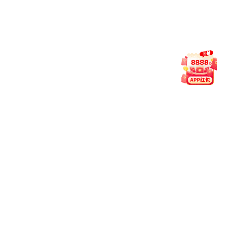
激烈且快速变化的联盟中，他们都需找准自身定位，把握好
发展方向，以确保能够持续吸引优秀的人才加入自己的行
列。
总结：
综上所述，通过夏普对两支传奇球队——湖人与马刺之间在
自由球员市场上的吸引力差异进行分析，我们可以看到，两
者各有千秋，各自代表着不同的发展理念与文化底蕴。虽然
湖人在短期内可能因其明星效应而更具吸引力，但长期来
看，像GDP和文班这样的成功经验，则为像马刺这样的传统
豪门提供了一条可持续发展的道路。
面对未来，这两支球队都需要顺应潮流，把握机遇，同时继
续发掘自己独特的发展优势，以确保能够在竞争激烈的NBA
舞台上占据一席之地。不论最终结果如何，相信它们都会继
续书写属于自己的辉煌篇章，为广大篮球爱好者带来更多精