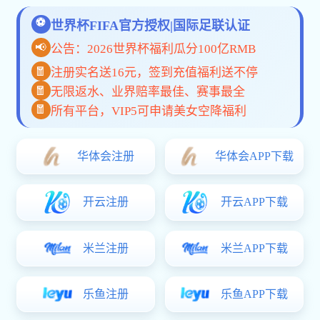
下载APP
克罗斯点评萨拉赫状态下滑速度优势不
再昔日带球如飞
2026-06-29 02:02
阅读 44 次