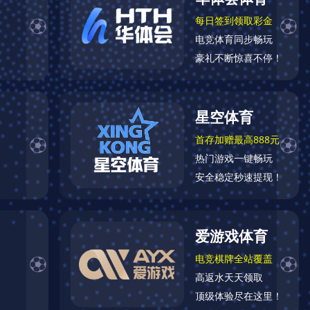
课的深刻反思