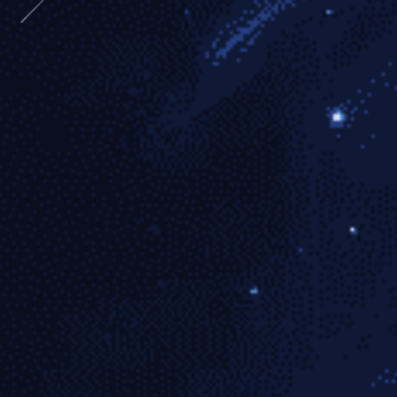
3、教练更迭原
随着赛季的不佳开局，黄蜂
防守状态，新任主教练面临
事变动并非总能立竿见影，
其次，在教练更替过程中，
现有阵容匹配，则可能会导
不确定性。同时，对于球员
最后，我们不能忽略管理层
又会传递给教练及球员。如
上，需要全面考虑各种因素
4、未来发展方