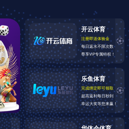
App
公司
体育
注册入口
简介
快讯
更便捷
支持、高清视频、 实时比