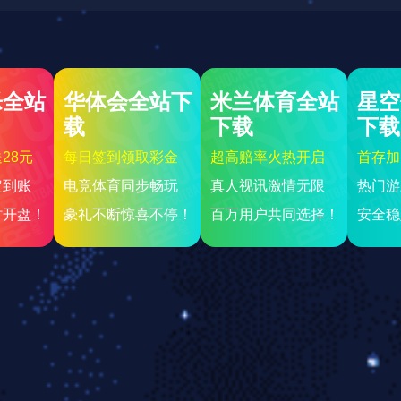
文
守策略 黄蜂防守未能奏效导致教练下课的深刻反思”这一主题。
更迭背后的原因分析以及未来可能的发展方向四个方面进行详细
面临的挑战和机遇，同时也为其他球队提供借鉴与反思的机会。
整体战斗力，从而避免不必要的人事变动。
防守表现
的表现备受关注，但其防守能力却未能达到预期。在多个赛季中
引发了外界对其教练团队及战略制定能力的质疑。尤其是在面对
这成为他们输球的重要原因之一。
均失分排名中处于联盟后列，这一现象直接反映了球队在防守端
低效的重要因素。虽然有些球员具备单兵作战能力，但团队协作
情况长此以往，将严重制约球队的发展。