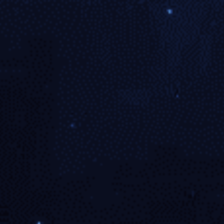
克罗斯点评萨拉赫状态下滑速度
在当前足球界，萨拉赫的状态下滑引发
2026-06-29
津门虎热身赛即将对阵西甲球队
津门虎将在即将到来的热身赛中迎战西
2026-06-09
森林拒绝曼城121亿镑报价安德
在近期的转会市场上，诺丁汉森林拒绝了
2026-07-28
马刺与95魔术惊人相似之处曝
在NBA历史上，许多球队因其独特的
2026-07-21