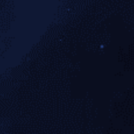
让更多人关注并理解篮球运动中的团队精神，以及如何通过有效
人来说，我们也希望你们能够勇敢面对困难，共同寻求解决方案