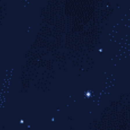
格的球队时，黄蜂队显得更加无力。他们缺乏足够灵活性和应变
下，提升团队防守意识，加强训练和磨合显得尤为重要，这是决
守策略
防守专家，他所提到的一些战术理念值得每支球队学习。他认为，
共同努力。他强调的是，“每个人都要参与到防守当中”，这是
球员都明确自己的责任，并积极落实到位时，才能真正提高球队
通的重要性。在比赛过程中，每一个细微之处都可能影响最终结
交流与调整，不仅可以迅速应对瞬息万变的比赛局势，还能增强
为黄蜂队提供了一条亟需改进之路。
鉴追梦所倡导的一系列理念，并加以实际运用，那么他们在未来
导是远远不够的，更关键的是如何将这些理念转化为实战中的具