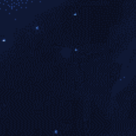
结束语：希望通过本文能够
作。而对于正在经历挑战的
分享到：
上一篇
上一篇:很抱歉没有了
你可能感兴趣的内容